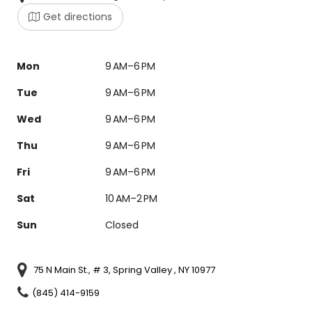
Get directions
Mon
9 AM–6 PM
Tue
9 AM–6 PM
Wed
9 AM–6 PM
Thu
9 AM–6 PM
Fri
9 AM–6 PM
Sat
10 AM–2 PM
Sun
Closed
75 N Main St., # 3, Spring Valley , NY 10977
(845) 414-9159